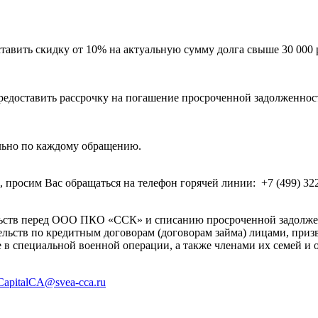
авить скидку от 10% на актуальную сумму долга свыше 30 000 
предоставить рассрочку на погашение просроченной задолженн
льно по каждому обращению.
осим Вас обращаться на телефон горячей линии: +7 (499) 322 08
льств перед ООО ПКО «ССК» и списанию просроченной задолженн
ательств по кредитным договорам (договорам займа) лицами, п
 специальной военной операции, а также членами их семей и о
CapitalCA@svea-cca.ru